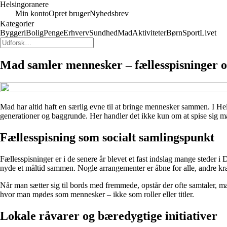
Helsingoranere
Min konto
Opret bruger
Nyhedsbrev
Kategorier
Byggeri
Bolig
Penge
Erhverv
Sundhed
Mad
Aktiviteter
Børn
Sport
Livet
Mad samler mennesker – fællesspisninger o
Mad har altid haft en særlig evne til at bringe mennesker sammen. I He
generationer og baggrunde. Her handler det ikke kun om at spise sig mæ
Fællesspisning som socialt samlingspunkt
Fællesspisninger er i de senere år blevet et fast indslag mange steder 
nyde et måltid sammen. Nogle arrangementer er åbne for alle, andre kr
Når man sætter sig til bords med fremmede, opstår der ofte samtaler, ma
hvor man mødes som mennesker – ikke som roller eller titler.
Lokale råvarer og bæredygtige initiativer