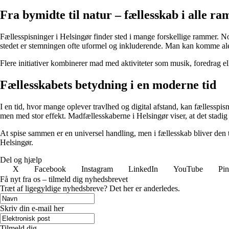
Fra bymidte til natur – fællesskab i alle r
Fællesspisninger i Helsingør finder sted i mange forskellige rammer. Nog
stedet er stemningen ofte uformel og inkluderende. Man kan komme alene
Flere initiativer kombinerer mad med aktiviteter som musik, foredrag e
Fællesskabets betydning i en moderne tid
I en tid, hvor mange oplever travlhed og digital afstand, kan fællesspi
men med stor effekt. Madfællesskaberne i Helsingør viser, at det stad
At spise sammen er en universel handling, men i fællesskab bliver den 
Helsingør.
Del og hjælp
X
Facebook
Instagram
LinkedIn
YouTube
Pin
Få nyt fra os – tilmeld dig nyhedsbrevet
Træt af ligegyldige nyhedsbreve? Det her er anderledes.
Skriv din e-mail her
Tilmeld dig