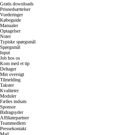
Gratis downloads
Prisnedsættelser
Vurderinger
Købeguide
Manualer
Optagelser
Noter
Typiske spørgsmål
Spørgsmål
Input
Job hos os
Kom med et tip
Deltager
Min oversigt
Tilmelding
Takster
Kvaliteter
Moduler
Fælles indsats
Sponsor
Bidragsyder
Affiliatepartner
Teammedlem
Pressekontakt
Mail