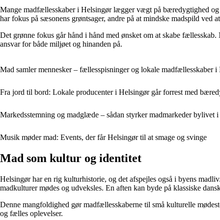
Mange madfællesskaber i Helsingør lægger vægt på bæredygtighed og l
har fokus på sæsonens grøntsager, andre på at mindske madspild ved at
Det grønne fokus går hånd i hånd med ønsket om at skabe fællesskab. Nå
ansvar for både miljøet og hinanden på.
Mad samler mennesker – fællesspisninger og lokale madfællesskaber i
Fra jord til bord: Lokale producenter i Helsingør går forrest med bæred
Markedsstemning og madglæde – sådan styrker madmarkeder bylivet i
Musik møder mad: Events, der får Helsingør til at smage og svinge
Mad som kultur og identitet
Helsingør har en rig kulturhistorie, og det afspejles også i byens madli
madkulturer mødes og udveksles. En aften kan byde på klassiske danske
Denne mangfoldighed gør madfællesskaberne til små kulturelle mødeste
og fælles oplevelser.