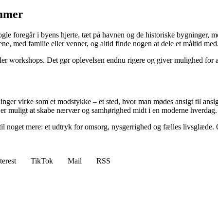
ammer
le foregår i byens hjerte, tæt på havnen og de historiske bygninger, men
, med familie eller venner, og altid finde nogen at dele et måltid med
ller workshops. Det gør oplevelsen endnu rigere og giver mulighed for a
sninger virke som et modstykke – et sted, hvor man mødes ansigt til ansi
ig er muligt at skabe nærvær og samhørighed midt i en moderne hverdag.
til noget mere: et udtryk for omsorg, nysgerrighed og fælles livsglæde.
terest
TikTok
Mail
RSS