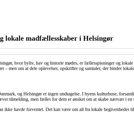
g lokale madfællesskaber i Helsingør
lsingør, hvor byliv, hav og historie mødes, er fællesspisninger og loka
t – men om at dele oplevelser, opskrifter og samtaler, der binder loka
i Danmark, og Helsingør er ingen undtagelse. I byens kulturhuse, forsam
æver tilmelding, men fælles for dem er ønsket om at skabe nærvær i en 
n ikke havde forventet. Det kan være om alt fra lokale begivenheder til