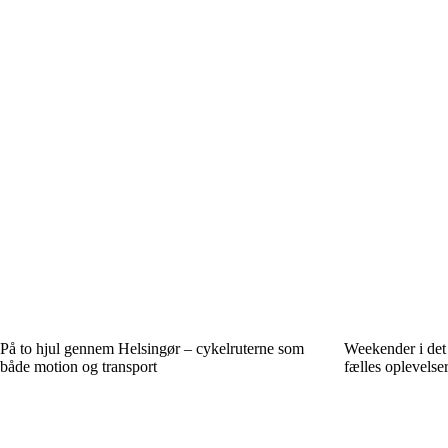
På to hjul gennem Helsingør – cykelruterne som
Weekender i det 
både motion og transport
fælles oplevelser