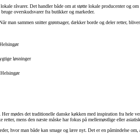
okale råvarer. Det handler både om at støtte lokale producenter og o
 bruge overskudsvarer fra butikker og markeder.
r man sammen snitter grøntsager, dækker borde og deler retter, bliver m
 Helsingør
ygtige løsninger
 Helsingør
v. Her mødes det traditionelle danske køkken med inspiration fra hele ver
 retter, mens den næste måske har fokus på mellemøstlige eller asiatis
der, hvor man både kan smage og lære nyt. Det er en påmindelse om, a