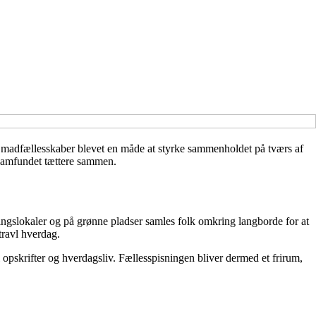
le madfællesskaber blevet en måde at styrke sammenholdet på tværs af
lsamfundet tættere sammen.
lingslokaler og på grønne pladser samles folk omkring langborde for at
travl hverdag.
 opskrifter og hverdagsliv. Fællesspisningen bliver dermed et frirum,