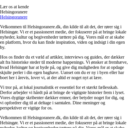
Lær os at kende
Helsingoranere
Helsingoranere
Velkommen til Helsingoranere.dk, din kilde til alt det, der rører sig i
Helsingør. Vi er et passioneret medie, der fokuserer på at bringe lokale
nyheder, kultur og begivenheder tættere på dig. Vores mål er at skabe
en platform, hvor du kan finde inspiration, viden og indsigt i din egen
by.
Hos os finder du et væld af artikler, interviews og guides, der dækker
alt fra historiske steder til moderne happenings. Vi ønsker at fremhæve,
hvad Helsingør har at byde på, og give dig muligheden for at opdage
skjulte perler i din egen baghave. Uanset om du er ny i byen eller har
boet her i årevis, lover vi, at der altid er noget nyt at lære.
Vi tror på, at lokal journalistik er essentiel for et stærkt fællesskab.
Derfor arbejder vi hårdt på at bringe de vigtigste historier frem i lyset.
Vores dygtige skribenter dækker emner, der betyder noget for dig, og
vi opfordrer dig til at deltage i samtalen. Dine meninger og
perspektiver er vigtige for os.
Velkommen til Helsingoranere.dk, din kilde til alt det, der rører sig i
Helsingør. Vi er et passioneret medie, der fokuserer på at bringe lokale
nyheder, kultur og begivenheder tættere på dig. Vores mål er at skabe