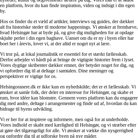
en platform, hvor du kan finde inspiration, viden og indsigt i din egen
by.
Hos os finder du et væld af artikler, interviews og guides, der dækker
alt fra historiske steder til moderne happenings. Vi ønsker at fremhæve,
hvad Helsingør har at byde på, og give dig muligheden for at opdage
skjulte perler i din egen baghave. Uanset om du er ny i byen eller har
boet her i årevis, lover vi, at der altid er noget nyt at lære.
Vi tror på, at lokal journalistik er essentiel for et stærkt fællesskab.
Derfor arbejder vi hårdt på at bringe de vigtigste historier frem i lyset.
Vores dygtige skribenter dækker emner, der betyder noget for dig, og
vi opfordrer dig til at deltage i samtalen. Dine meninger og
perspektiver er vigtige for os.
Helsingoranere.dk er ikke kun en nyhedskilde; det er et fællesskab. Vi
ønsker at samle folk, der deler en interesse for Helsingør, og skabe et
rum, hvor idéer kan blomstre. Gennem vores platform kan du engagere
dig med andre, deltage i arrangementer og finde ud af, hvordan du kan
bidrage til byens udvikling.
Vi er her for at inspirere og informere, men også for at underholde.
Vores indhold er skabt med kærlighed til Helsingør, og vi stræber efter
at gøre det tilgængeligt for alle. Vi ønsker at vække din nysgerrighed
og opfordre dig til at udforske byen på nye måder.